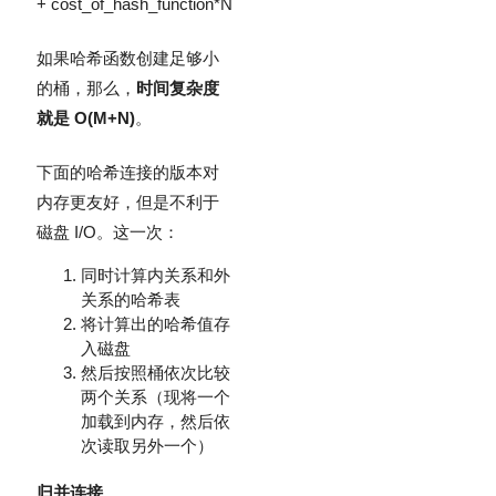
+ cost_of_hash_function*N
如果哈希函数创建足够小
的桶，那么，
时间复杂度
就是 O(M+N)
。
下面的哈希连接的版本对
内存更友好，但是不利于
磁盘 I/O。这一次：
同时计算内关系和外
关系的哈希表
将计算出的哈希值存
入磁盘
然后按照桶依次比较
两个关系（现将一个
加载到内存，然后依
次读取另外一个）
归并连接