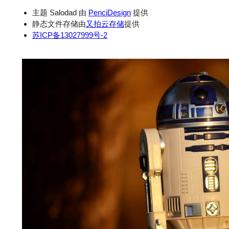
主题 Salodad 由
PenciDesign
提供
静态文件存储由
又拍云存储
提供
苏ICP备13027999号-2