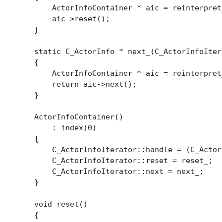
        ActorInfoContainer * aic = reinterpret
        aic->reset();

    }

    static C_ActorInfo * next_(C_ActorInfoIter
    {

        ActorInfoContainer * aic = reinterpret
        return aic->next();

    }

    ActorInfoContainer()

        : index(0)

    {

        C_ActorInfoIterator::handle = (C_Actor
        C_ActorInfoIterator::reset = reset_;

        C_ActorInfoIterator::next = next_;

    }

    void reset()

    {
