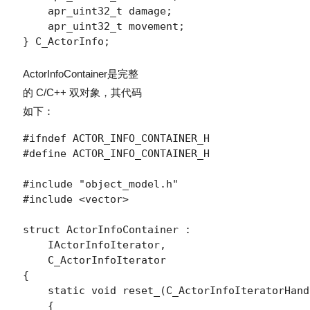
    apr_uint32_t damage;

    apr_uint32_t movement;

} C_ActorInfo;
ActorInfoContainer
是完整
的 C/C++ 双对象，其代码
如下：
#ifndef ACTOR_INFO_CONTAINER_H

#define ACTOR_INFO_CONTAINER_H

#include "object_model.h"

#include <vector>

struct ActorInfoContainer :

    IActorInfoIterator,

    C_ActorInfoIterator

{

    static void reset_(C_ActorInfoIteratorHand
    {
