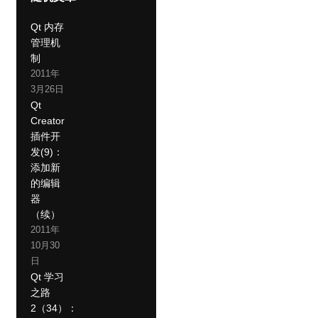
Qt 内存
管理机
制
2011年
3月26日
Qt
Creator
插件开
发(9)：
添加新
的编辑
器
（续）
2011年
10月30
日
Qt 学习
之路
2（34）：