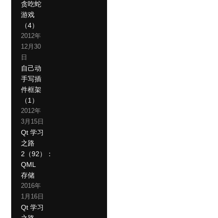
贪吃蛇
游戏
（4）
2012年
12月30
日
自己动
手写插
件框架
（1）
2012年
3月15日
Qt 学习
之路
2（92）：
QML
存储
2016年
1月16日
Qt 学习
之路