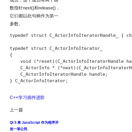
数指针
next()
和
release()
，
它们都以此句柄作为第一
参数。
typedef struct C_ActorInfoIteratorHandle_ { ch
typedef struct C_ActorInfoIterator_

{

    void (*reset)(C_ActorInfoIteratorHandle ha
    C_ActorInfo * (*next)(C_ActorInfoIteratorH
    C_ActorInfoIteratorHandle handle;

} C_ActorInfoIterator;
C++
学习
插件
进阶
上一篇
Qt 5 将 JavaScript 作为程序开
发一等公民