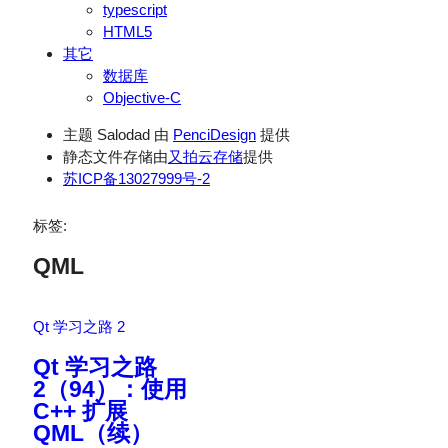
typescript
HTML5
其它
数据库
Objective-C
主题 Salodad 由
PenciDesign
提供
静态文件存储由
又拍云存储
提供
苏ICP备13027999号-2
标签:
QML
Qt 学习之路 2
Qt 学习之路
2（94）：使用
C++ 扩展
QML（续）