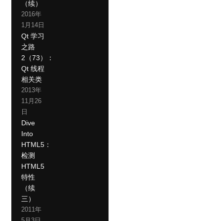
（续）
2016年
1月14日
Qt 学习
之路
2（73）：
Qt 线程
相关类
2013年
11月26
日
Dive
Into
HTML5：
检测
HTML5
特性
（续
三）
2011年
5月3日