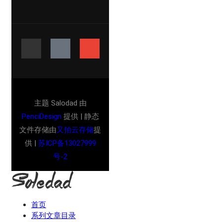
主题 Salodad 由
PenciDesign
提供 | 静态
文件存储由
又拍云存储
提
供 |
苏ICP备13027999
号-2
首页
系列文章目录