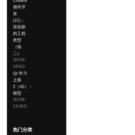
Creator
插件开
发
(21)：
添加新
的工程
类型
（续
二）
2012年
3月8日
Qt 学习
之路
2（45）：
模型
2013年
2月26日
热门分类