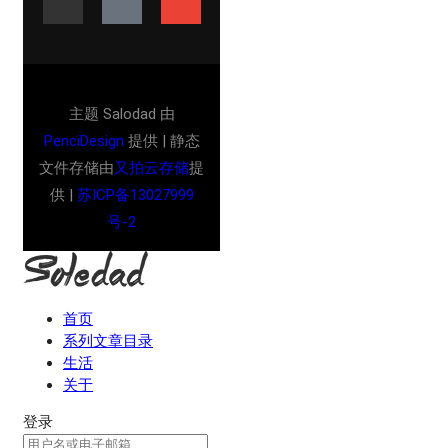
主题 Salodad 由
PenciDesign
提供 | 静态
文件存储由
又拍云存储
提
供 |
苏ICP备13027999
号-2
首页
系列文章目录
生活
关于
登录