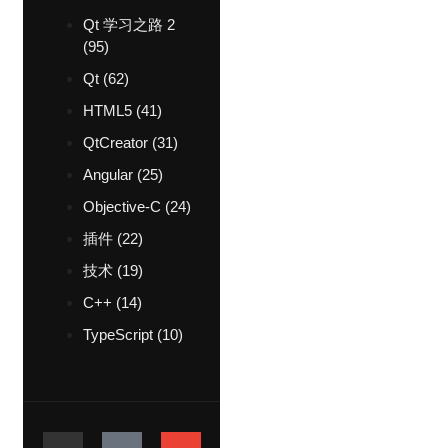
Qt 学习之路 2
(95)
Qt
(62)
HTML5
(41)
QtCreator
(31)
Angular
(25)
Objective-C
(24)
插件
(22)
技术
(19)
C++
(14)
TypeScript
(10)